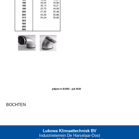
BOCHTEN
Lukowa Klimaattechniek BV
Industrieterrein De Harselaar-Oost